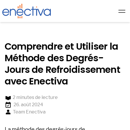
Services
Solutions
Comprendre et Utiliser la
Technologie
Méthode des Degrés-
Hardware
Jours de Refroidissement
Partenaires
avec Enectiva
A propos de nous
2 minutes de lecture
Académie
26. août 2024
Blog
Team Enectiva
FR/
La méthode des degrés-jours de