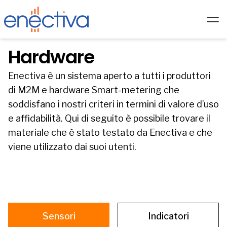
Servizi
Hardware
Soluzioni
Enectiva è un sistema aperto a tutti i produttori
di M2M e hardware Smart-metering che
Tecnologia
soddisfano i nostri criteri in termini di valore d’uso
Hardware
e affidabilità. Qui di seguito è possibile trovare il
Partner
materiale che è stato testato da Enectiva e che
viene utilizzato dai suoi utenti.
Chi siamo
Accademia
Blog
IT/
Sensori
Indicatori