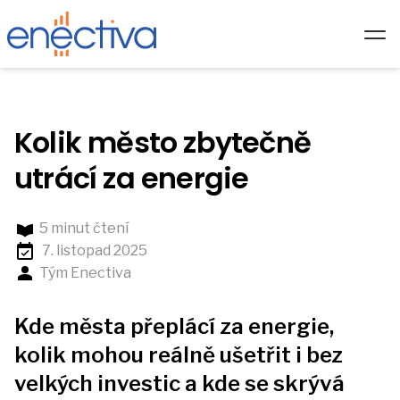
Služby
Řešení
Kolik město zbytečně
Technologie
utrácí za energie
Hardware
5 minut čtení
Partneři
7. listopad 2025
O nás
Tým Enectiva
Akademie
Kde města přeplácí za energie,
Blog
kolik mohou reálně ušetřit i bez
CS/
velkých investic a kde se skrývá