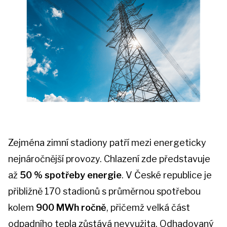
Zejména zimní stadiony patří mezi energeticky
nejnáročnější provozy. Chlazení zde představuje
až
50 % spotřeby energie
. V České republice je
přibližně 170 stadionů s průměrnou spotřebou
kolem
900 MWh ročně
, přičemž velká část
odpadního tepla zůstává nevyužita. Odhadovaný