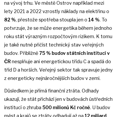
na vývoj trhu. Ve městě Ostrov například mezi
lety 2021 a 2022 vzrostly náklady na elektřinu o
82 %
, přestože spotřeba stoupla jen o
14 %
. To
potvrzuje, že se může energetika během jednoho
roku stát výrazným rozpočtovým rizikem. K tomu
je také nutné přičíst technický stav veřejných
budov. Přibližně
75 % budov státních institucí v
ČR
nesplňuje ani energetickou třídu C a spadá do
tříd D a horších. Veřejný sektor tak spravuje jedny
z energeticky nejnáročnějších budov v zemi.
Důsledkem je přímá finanční ztráta. Odhady
ukazují, že stát přichází jen v budovách ústředních
institucí o zhruba
500 milionů Kč ročně
. U budov
měst a krajů se ztráty odhadují až na
12 miliard