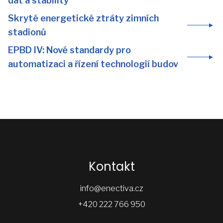
dat a stability
Skryté energetické ztráty zimních
stadionů
EPBD IV: Nové standardy pro
automatizaci a řízení technologií budov
Kontakt
info@enectiva.cz
+420 222 766 950