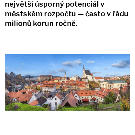
největší úsporný potenciál v
Kontaktujte nás
městském rozpočtu — často v řádu
milionů korun ročně.
Přihlaste se